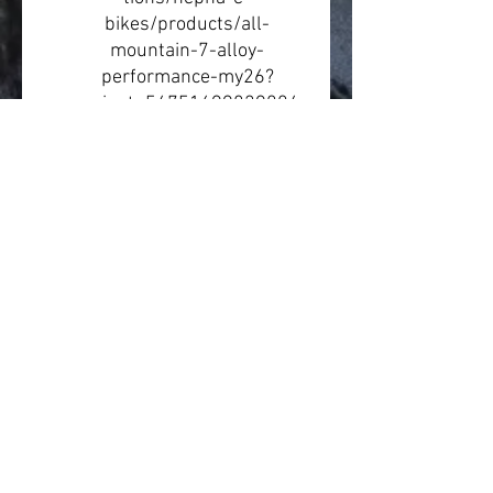
bikes/products/all-
mountain-7-alloy-
performance-my26?
variant=54751699829004
Leasing & Finanzierung
Ungefähre Leasingrate:
ca. 68
€ monatlich
. Die tatsächliche
Rate hängt von Arbeitgeber,
Leasinganbieter, Steuerklasse,
Gehalt, Versicherung und
individueller Konfiguration ab.
Beratung
Wir beraten gerne zur
passenden Rahmengröße,
Rahmenform und zum
passenden Einsatzbereich.
Preise und Verfügbarkeit
können sich ändern.