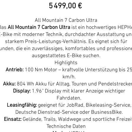
Prix
5 499,00 €
All Mountain 7 Carbon Ultra
Das
All Mountain 7 Carbon Ultra
ist ein hochwertiges HEPH
-Bike mit moderner Technik, durchdachter Ausstattung u
starkem Preis-Leistungs-Verhältnis. Es eignet sich für
unden, die ein zuverlässiges, komfortables und professione
ausgestattetes E-Bike suchen.
Highlights
Antrieb:
100 Nm Motor – kraftvolle Unterstützung bis 2
km/h.
Akku:
804 Wh Akku für Alltag, Touren und Pendelstrecke
Display:
1.96'' Display mit klarer Anzeige wichtiger
Fahrdaten.
Leasingfähig:
geeignet für JobRad, Bikeleasing-Service,
Deutsche Dienstrad-Service oder BusinessBike.
Einsatz:
Gelände, Trails, Waldwege und sportliche Freizeit
Technische Daten