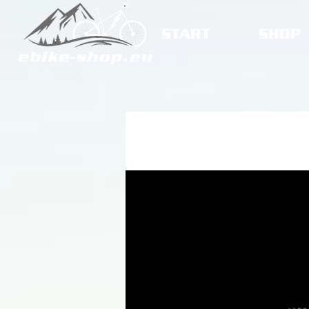
START
SHOP