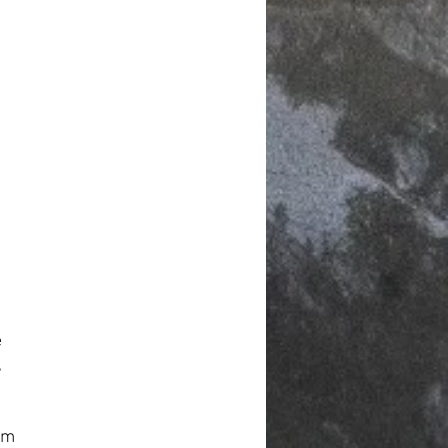
e
,
rm