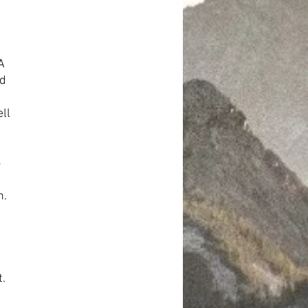
A
nd
ll
5
n.
.