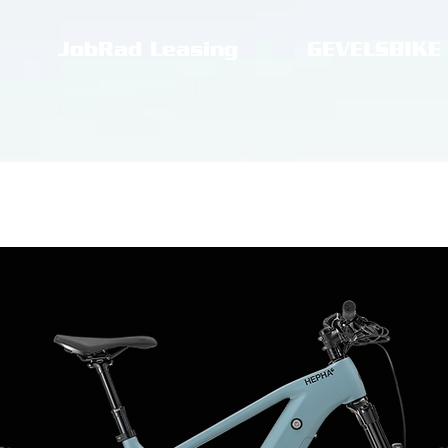
JobRad Leasing
GEVELSBIKE