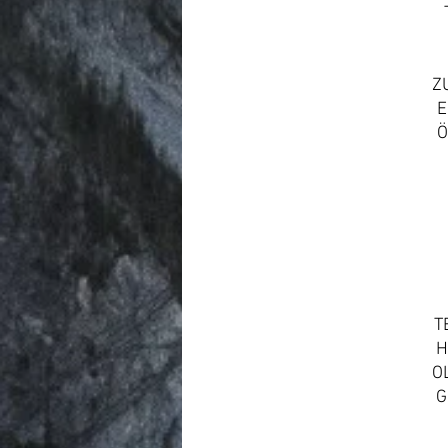
Z
E
Ö
T
H
O
G