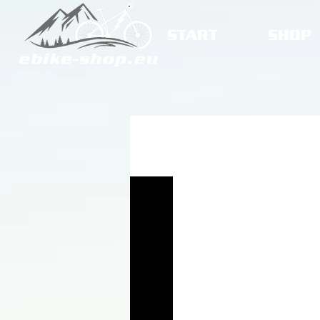
START
SHOP