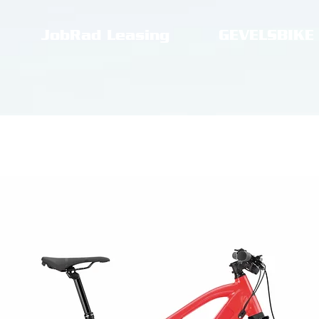
JobRad Leasing
GEVELSBIKE