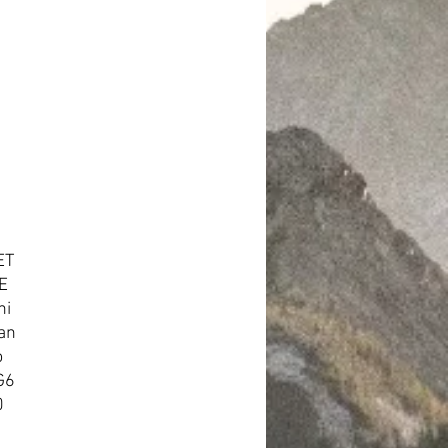
nnel
ET
E
hi
an
o
G6
0