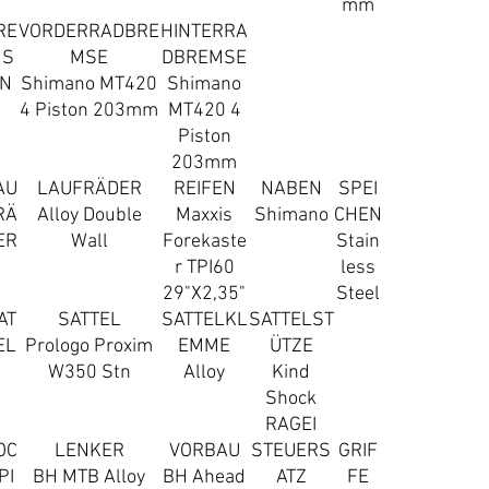
mm
RE
VORDERRADBRE
HINTERRA
S
MSE
DBREMSE
N
Shimano MT420
Shimano
4 Piston 203mm
MT420 4
Piston
203mm
AU
LAUFRÄDER
REIFEN
NABEN
SPEI
RÄ
Alloy Double
Maxxis
Shimano
CHEN
ER
Wall
Forekaste
Stain
r TPI60
less
29"X2,35"
Steel
AT
SATTEL
SATTELKL
SATTELST
EL
Prologo Proxim
EMME
ÜTZE
W350 Stn
Alloy
Kind
Shock
RAGEI
OC
LENKER
VORBAU
STEUERS
GRIF
PI
BH MTB Alloy
BH Ahead
ATZ
FE