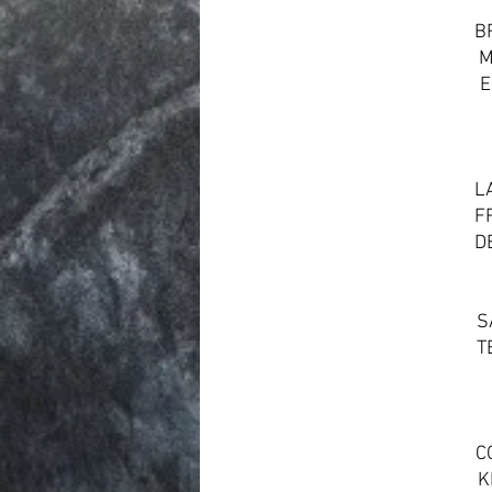
B
M
E
L
F
D
S
T
C
K