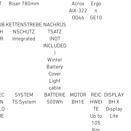
T
Riser 780mm
Acros
Ergo
AIX-322
n
OD46
GE10
UB
KETTENSTREBE
NACHRÜS
H
NSCHUTZ
TSATZ
R
Integrated
(NOT
INCLUDED
)
Winter
Battery
Cover
Light
cable
EC
SYSTEM
BATTERIE
MOTOR
REIC
DISPLAY
N
TS System
500Wh
BH1E
HWEI
BH X
LO
TE
Display
IE
Up to
Lite
105
Km