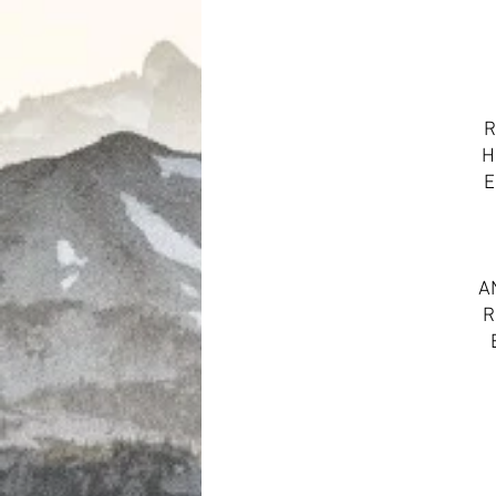
R
H
E
A
R