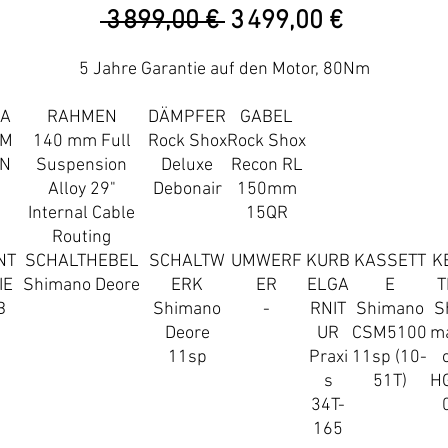
Prix
Prix
 3 899,00 € 
3 499,00 €
original
promotio
5 Jahre Garantie auf den Motor, 80Nm
A
RAHMEN
DÄMPFER
GABEL
M
140 mm Full
Rock Shox
Rock Shox
N
Suspension
Deluxe
Recon RL
Alloy 29"
Debonair
150mm
Internal Cable
15QR
Routing
NT
SCHALTHEBEL
SCHALTW
UMWERF
KURB
KASSETT
K
IE
Shimano Deore
ERK
ER
ELGA
E
T
B
Shimano
-
RNIT
Shimano
S
Deore
UR
CSM5100
m
11sp
Praxi
11sp (10-
s
51T)
H
34T-
165