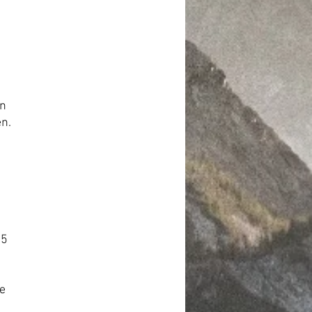
on
en.
25
e