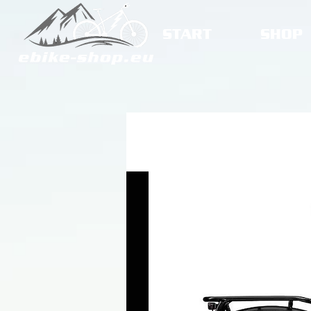
START
SHOP