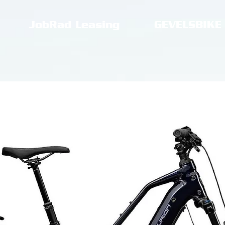
JobRad Leasing
GEVELSBIKE