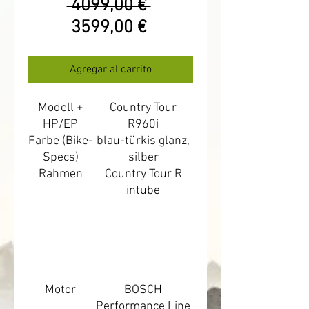
Precio
 4099,00 € 
Precio
3599,00 €
de
oferta
Agregar al carrito
Modell +
Country Tour
HP/EP
R960i
Farbe (Bike-
blau-türkis glanz,
Specs)
silber
Rahmen
Country Tour R
intube
Motor
BOSCH
Performance Line