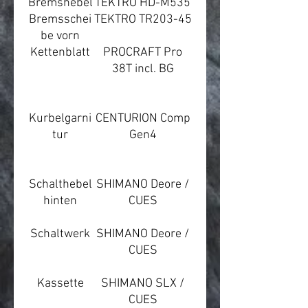
Bremshebel
TEKTRO HD-M535
Bremsschei
TEKTRO TR203-45
be vorn
Kettenblatt
PROCRAFT Pro
38T incl. BG
Kurbelgarni
CENTURION Comp
tur
Gen4
Schalthebel
SHIMANO Deore /
hinten
CUES
Schaltwerk
SHIMANO Deore /
CUES
Kassette
SHIMANO SLX /
CUES