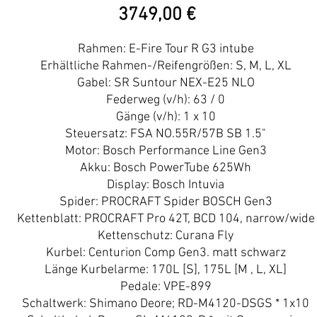
Precio
3749,00 €
Rahmen: E-Fire Tour R G3 intube
Erhältliche Rahmen-/Reifengrößen: S, M, L, XL
Gabel: SR Suntour NEX-E25 NLO
Federweg (v/h): 63 / 0
Gänge (v/h): 1 x 10
Steuersatz: FSA NO.55R/57B SB 1.5"
Motor: Bosch Performance Line Gen3
Akku: Bosch PowerTube 625Wh
Display: Bosch Intuvia
Spider: PROCRAFT Spider BOSCH Gen3
Kettenblatt: PROCRAFT Pro 42T, BCD 104, narrow/wide
Kettenschutz: Curana Fly
Kurbel: Centurion Comp Gen3. matt schwarz
Länge Kurbelarme: 170L [S], 175L [M , L, XL]
Pedale: VPE-899
Schaltwerk: Shimano Deore; RD-M4120-DSGS * 1x10