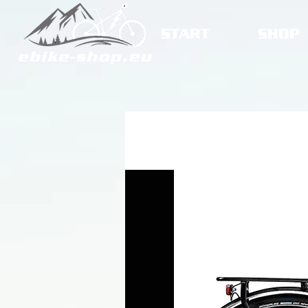
START
SHOP