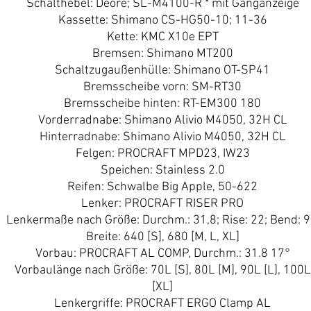
Schalthebel: Deore; SL-M4100-R * mit Ganganzeige
Kassette: Shimano CS-HG50-10; 11-36
Kette: KMC X10e EPT
Bremsen: Shimano MT200
Schaltzugaußenhülle: Shimano OT-SP41
Bremsscheibe vorn: SM-RT30
Bremsscheibe hinten: RT-EM300 180
Vorderradnabe: Shimano Alivio M4050, 32H CL
Hinterradnabe: Shimano Alivio M4050, 32H CL
Felgen: PROCRAFT MPD23, IW23
Speichen: Stainless 2.0
Reifen: Schwalbe Big Apple, 50-622
Lenker: PROCRAFT RISER PRO
Lenkermaße nach Größe: Durchm.: 31,8; Rise: 22; Bend: 9
Breite: 640 [S], 680 [M, L, XL]
Vorbau: PROCRAFT AL COMP, Durchm.: 31.8 17°
Vorbaulänge nach Größe: 70L [S], 80L [M], 90L [L], 100L
[XL]
Lenkergriffe: PROCRAFT ERGO Clamp AL