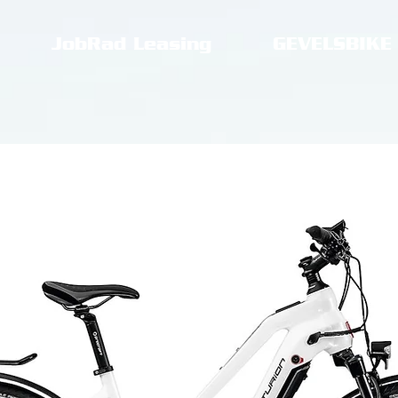
JobRad Leasing
GEVELSBIKE