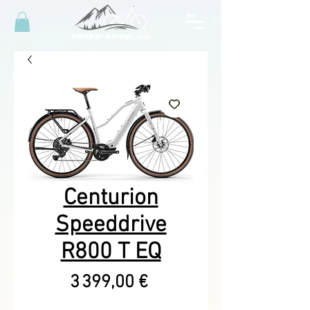
Centurion
Speeddrive
R800 T EQ
Prix
3 399,00 €