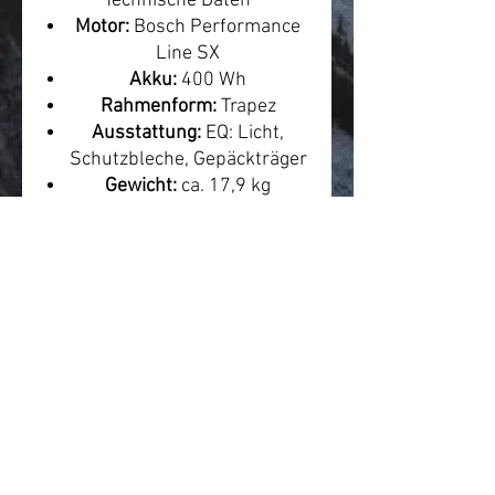
Technische Daten
Motor:
Bosch Performance
Line SX
Akku:
400 Wh
Rahmenform:
Trapez
Ausstattung:
EQ: Licht,
Schutzbleche, Gepäckträger
Gewicht:
ca. 17,9 kg
Leasing-Hinweis
Ungefähre Leasingrate:
ca. 58
€ mtl.
Die tatsächliche Rate
hängt von Anbieter,
Arbeitgeber, Steuerklasse,
Gehalt, Versicherung und
Leasingmodell ab.
Quelle/Produktlink:
https://www.centurion.de/de-
de/bike/1201/speeddrive-
r800-t-eq