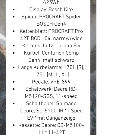
625Wh
Display: Bosch Kiox
Spider: PROCRAFT Spider
BOSCH Gen4
Kettenblatt: PROCRAFT Pro
42T, BCD 104, narrow/wide
Kettenschutz: Curana Fly
Kurbel: Centurion Comp
Gen4. matt schwarz
Länge Kurbelarme: 170L [S],
175L [M , L, XL]
Pedale: VPE-899
Schaltwerk: Deore RD-
M5120-SGS, 11-speed
Schalthebel: Shimano
Deore; SL-5100-IR * I-Spec
EV * mit Ganganzeige
Kassette: Deore; CS-M5100-
11 * 11-42T