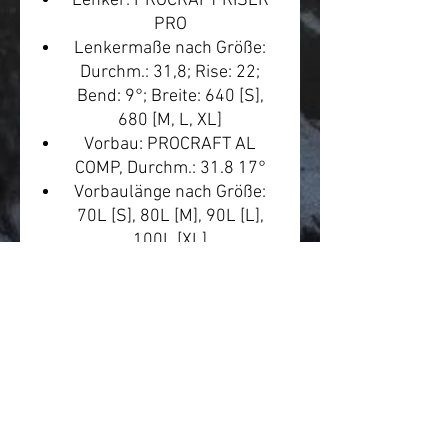
Lenker: PROCRAFT RISER
PRO
Lenkermaße nach Größe:
Durchm.: 31,8; Rise: 22;
Bend: 9°; Breite: 640 [S],
680 [M, L, XL]
Vorbau: PROCRAFT AL
COMP, Durchm.: 31.8 17°
Vorbaulänge nach Größe:
70L [S], 80L [M], 90L [L],
100L [XL]
Lenkergriffe: PROCRAFT
ERGO Clamp AL
Sattel: PROCRAFT Cross
Sport Lady
Sattelstütze: PROCRAFT AL
PRO
Länge/Hub Sattelstütze
nach Größe: 350L