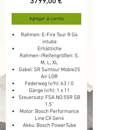
Precio
3799,00 €
de
oferta
Agregar al carrito
Rahmen: E-Fire Tour R G4
intube
Erhältliche
Rahmen-/Reifengrößen: S,
M, L, XL
Gabel: SR Suntour Mobie25
Air LOR
Federweg (v/h): 63 / 0
Gänge (v/h): 1 x 11
Steuersatz: FSA NO.55R SB
1.5"
Motor: Bosch Performance
Line CX Gen4
Akku: Bosch PowerTube