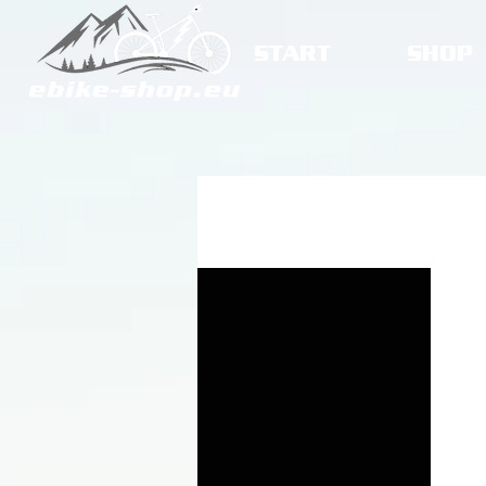
START
SHOP