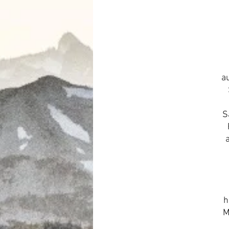
a
S
a
h
M