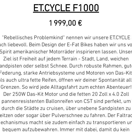
ET.CYCLE F1000
Prix
1 999,00 €
"Rebellisches Problemkind" nennen wir unsere ET.CYCLE
uch liebevoll. Beim Design der E-Fat Bikes haben wir uns v
Spirit amerikanischer Motorräder inspirieren lassen. Unse
Ziel ist Freiheit auf jedem Terrain - Stadt, Land, weichen
andpisten oder selbst Schnee. Durch robuste Rahmen, gut
Federung, starke Antriebsysteme und Motoren von Das-Kit
ls auch ultra fette Reifen, öffnen wir deiner Spontanität al
Grenzen. So wird jede Alltagsfahrt zum echten Abenteuer!
Der 250W Das-Kit Motor und die fetten 20 Zoll x 4.0 Zoll
pannenresistenten Ballonreifen von CST sind perfekt, um
durch die Städte zu cruisen, über unebene Sandpisten zu
eitzen oder sogar über Pulverschnee zu fahren. Der Faltra
echanismus macht sie zudem einfach zu transportieren u
bequem aufzubewahren. Immer mit dabei, damit du kein