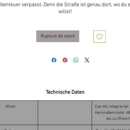
benteuer verpasst. Denn die Straße ist genau dort, wo du 
willst!
Rupture de stock
Technische Daten
Motor
Das-Kit, integrierter
Hecknabenmotor, 48
bis zu 25 km/