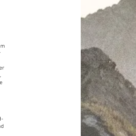
om
r
er
,
le
d-
nd