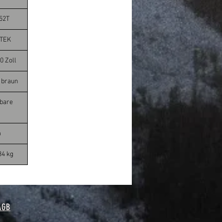
 52T
STEK
.0 Zoll
, braun
tbare
m
34 kg
AGB