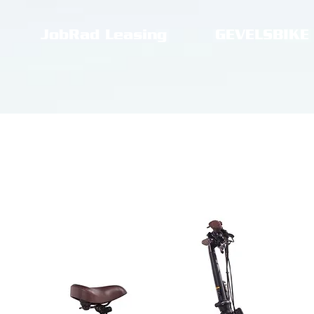
JobRad Leasing
GEVELSBIKE