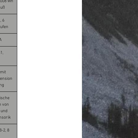
1008 Wh
luß
, 6
tufen
A
1,
 mit
pension
ng
lische
n von
r und
nsorik
-2, 8