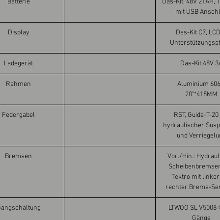
Batterie
Das-Kit, 48V 21AH, 
mit USB Ansch
Display
Das-Kit C7, LCD
Unterstützungss
Ladegerät
Das-Kit 48V 3
Rahmen
Aluminium 606
20"*415MM
Federgabel
RST, Guide-T-20
hydraulischer Sus
und Verriegelu
Bremsen
Vor./Hin.: Hydrau
Scheibenbremse
Tektro mit linke
rechter Brems-Se
angschaltung
LTWOO SL V5008-8
Gänge