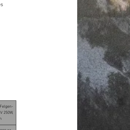
es
 Felgen-
V 250W,
h