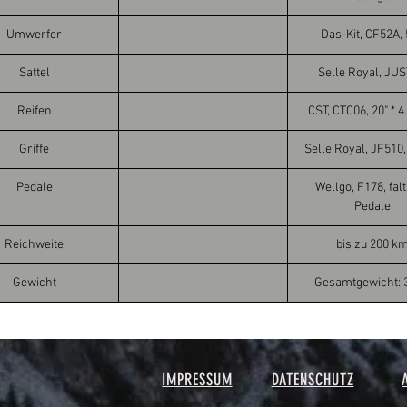
Umwerfer
Das-Kit, CF52A,
Sattel
Selle Royal, JU
Reifen
CST, CTC06, 20" * 4
Griffe
Selle Royal, JF510
Pedale
Wellgo, F178, fal
Pedale
Reichweite
bis zu 200 k
Gewicht
Gesamtgewicht: 
IMPRESSUM
DATENSCHUTZ