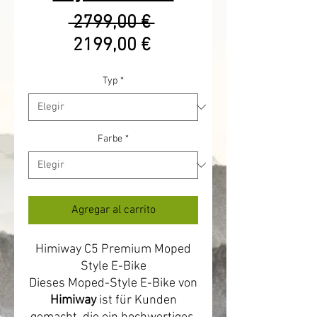
Precio
 2799,00 € 
Precio
2199,00 €
de
Typ
*
oferta
Farbe
*
Agregar al carrito
Himiway C5 Premium Moped
Style E-Bike
Dieses Moped-Style E-Bike von
Himiway
ist für Kunden