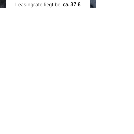
Leasingrate liegt bei
ca. 37 €
monatlich
. Die tatsächliche
Rate hängt von Arbeitgeber,
Anbieter, Steuerklasse, Gehalt,
Versicherungsumfang und
individueller Konfiguration ab.
Beratung & Hinweis
Wir empfehlen vor dem Kauf
eine kurze Beratung zur
passenden Rahmengröße,
Einsatzbereich und Leasing-
Abwicklung. Preis- und
Verfügbarkeitsangaben können
sich ändern.
Quelle/Produktlink:
https://himiwaybike.de/produc
ts/elektrisches-motorrad-c5