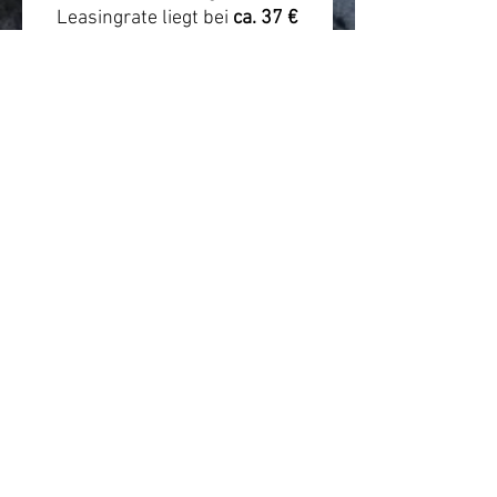
Leasingrate liegt bei
ca. 37 €
monatlich
. Die tatsächliche
Rate hängt von Arbeitgeber,
Anbieter, Steuerklasse, Gehalt,
Versicherungsumfang und
individueller Konfiguration ab.
Beratung & Hinweis
Wir empfehlen vor dem Kauf
eine kurze Beratung zur
passenden Rahmengröße,
Einsatzbereich und Leasing-
Abwicklung. Preis- und
Verfügbarkeitsangaben können
sich ändern.
Quelle/Produktlink:
https://himiwaybike.de/produc
ts/elektrisches-motorrad-c5