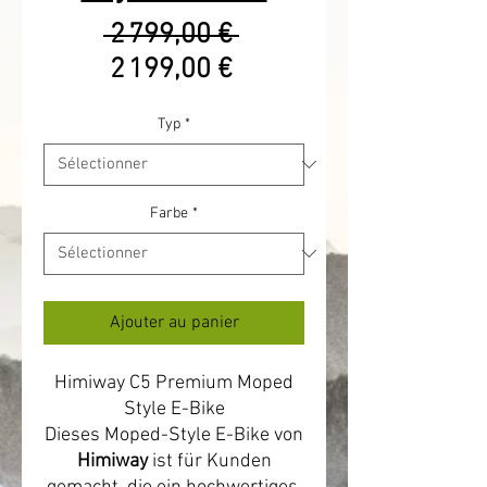
Prix
 2 799,00 € 
Prix
original
2 199,00 €
promotionnel
Typ
*
Farbe
*
Ajouter au panier
Himiway C5 Premium Moped
Style E-Bike
Dieses Moped-Style E-Bike von
Himiway
ist für Kunden