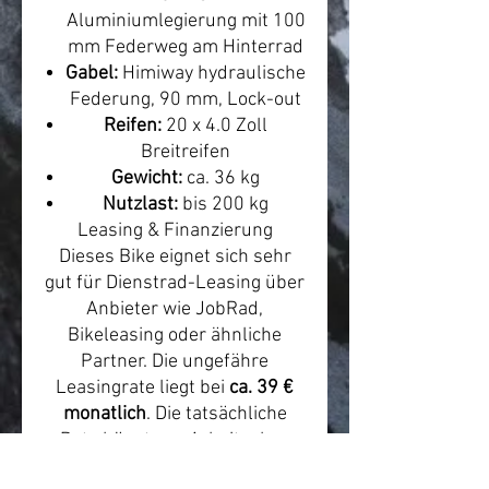
Aluminiumlegierung mit 100
mm Federweg am Hinterrad
Gabel:
Himiway hydraulische
Federung, 90 mm, Lock-out
Reifen:
20 x 4.0 Zoll
Breitreifen
Gewicht:
ca. 36 kg
Nutzlast:
bis 200 kg
Leasing & Finanzierung
Dieses Bike eignet sich sehr
gut für Dienstrad-Leasing über
Anbieter wie JobRad,
Bikeleasing oder ähnliche
Partner. Die ungefähre
Leasingrate liegt bei
ca. 39 €
monatlich
. Die tatsächliche
Rate hängt von Arbeitgeber,
Anbieter, Steuerklasse, Gehalt,