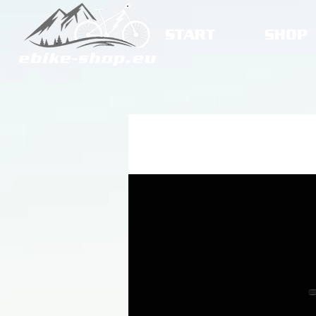
START
SHOP