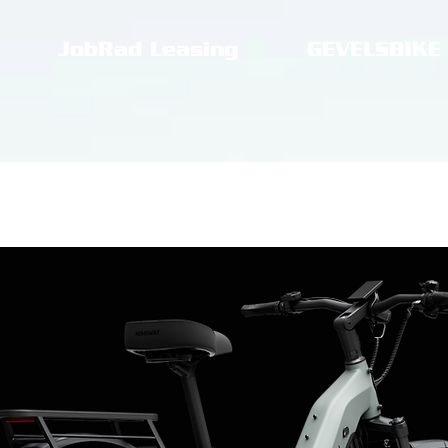
JobRad Leasing
GEVELSBIKE