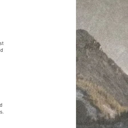
st
nd
nd
s.