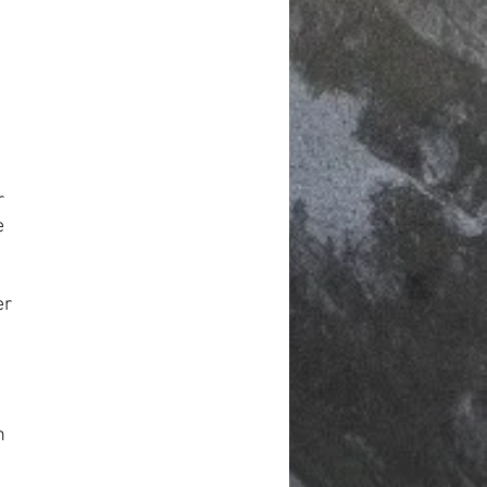
r
e
er
h