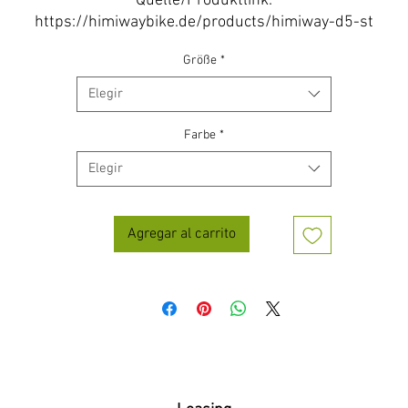
Quelle/Produktlink:
https://himiwaybike.de/products/himiway-d5-st
Größe
*
Elegir
Farbe
*
Elegir
Agregar al carrito