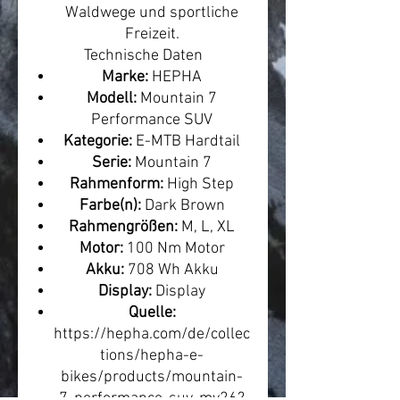
Waldwege und sportliche
Freizeit.
Technische Daten
Marke:
HEPHA
Modell:
Mountain 7
Performance SUV
Kategorie:
E-MTB Hardtail
Serie:
Mountain 7
Rahmenform:
High Step
Farbe(n):
Dark Brown
Rahmengrößen:
M, L, XL
Motor:
100 Nm Motor
Akku:
708 Wh Akku
Display:
Display
Quelle:
https://hepha.com/de/collec
tions/hepha-e-
bikes/products/mountain-
7-performance-suv-my26?