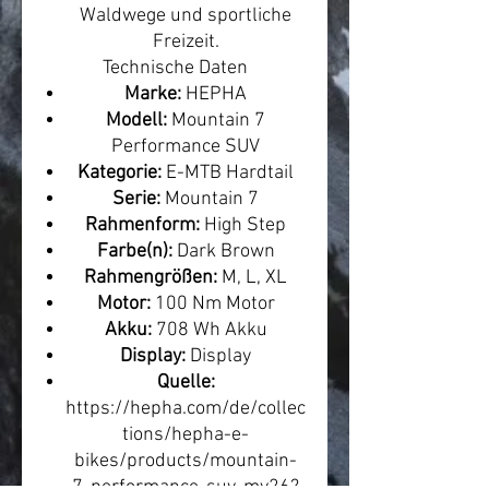
Waldwege und sportliche
Freizeit.
Technische Daten
Marke:
HEPHA
Modell:
Mountain 7
Performance SUV
Kategorie:
E-MTB Hardtail
Serie:
Mountain 7
Rahmenform:
High Step
Farbe(n):
Dark Brown
Rahmengrößen:
M, L, XL
Motor:
100 Nm Motor
Akku:
708 Wh Akku
Display:
Display
Quelle:
https://hepha.com/de/collec
tions/hepha-e-
bikes/products/mountain-
7-performance-suv-my26?