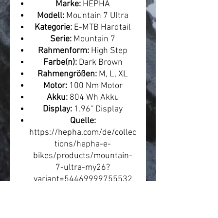
Marke:
HEPHA
Modell:
Mountain 7 Ultra
Kategorie:
E-MTB Hardtail
Serie:
Mountain 7
Rahmenform:
High Step
Farbe(n):
Dark Brown
Rahmengrößen:
M, L, XL
Motor:
100 Nm Motor
Akku:
804 Wh Akku
Display:
1.96'' Display
Quelle:
https://hepha.com/de/collec
tions/hepha-e-
bikes/products/mountain-
7-ultra-my26?
variant=54469999755532
Leasing & Finanzierung
Ungefähre Leasingrate:
ca. 51
€ monatlich
. Die tatsächliche