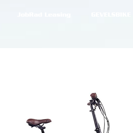
JobRad Leasing
GEVELSBIKE