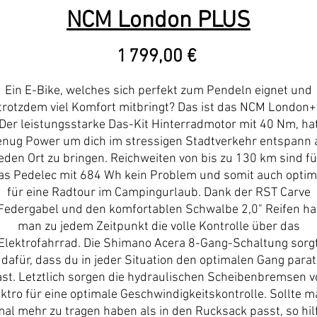
NCM London PLUS
Prix
1 799,00 €
Ein E-Bike, welches sich perfekt zum Pendeln eignet und
trotzdem viel Komfort mitbringt? Das ist das NCM London+
Der leistungsstarke Das-Kit Hinterradmotor mit 40 Nm, ha
enug Power um dich im stressigen Stadtverkehr entspann 
jeden Ort zu bringen. Reichweiten von bis zu 130 km sind fü
as Pedelec mit 684 Wh kein Problem und somit auch optim
für eine Radtour im Campingurlaub. Dank der RST Carve
Federgabel und den komfortablen Schwalbe 2,0" Reifen ha
man zu jedem Zeitpunkt die volle Kontrolle über das
Elektrofahrrad. Die Shimano Acera 8-Gang-Schaltung sorg
dafür, dass du in jeder Situation den optimalen Gang parat
st. Letztlich sorgen die hydraulischen Scheibenbremsen v
ktro für eine optimale Geschwindigkeitskontrolle. Sollte 
al mehr zu tragen haben als in den Rucksack passt, so hil