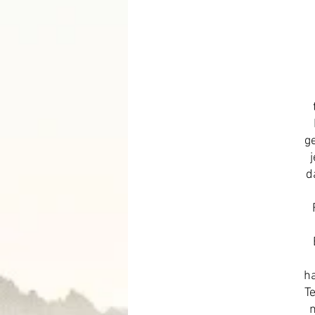
g
d
ha
Te
m