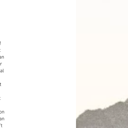
!
t
an
r
al
t
t
on
man
ft