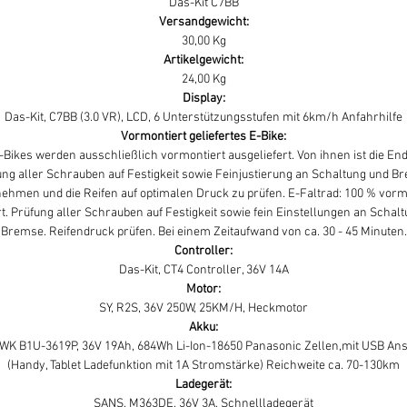
Das-Kit C7BB
Versandgewicht:
30,00 Kg
Artikelgewicht:
24,00 Kg
Display:
Das-Kit, C7BB (3.0 VR), LCD, 6 Unterstützungsstufen mit 6km/h Anfahrhilfe
Vormontiert geliefertes E-Bike:
Bikes werden ausschließlich vormontiert ausgeliefert. Von ihnen ist die E
ung aller Schrauben auf Festigkeit sowie Feinjustierung an Schaltung und B
ehmen und die Reifen auf optimalen Druck zu prüfen. E-Faltrad: 100 % vorm
rt. Prüfung aller Schrauben auf Festigkeit sowie fein Einstellungen an Schal
Bremse. Reifendruck prüfen. Bei einem Zeitaufwand von ca. 30 - 45 Minuten.
Controller:
Das-Kit, CT4 Controller, 36V 14A
Motor:
SY, R2S, 36V 250W, 25KM/H, Heckmotor
Akku:
K B1U-3619P, 36V 19Ah, 684Wh Li-Ion-18650 Panasonic Zellen,mit USB An
(Handy, Tablet Ladefunktion mit 1A Stromstärke) Reichweite ca. 70-130km
Ladegerät:
SANS, M363DE, 36V 3A, Schnellladegerät