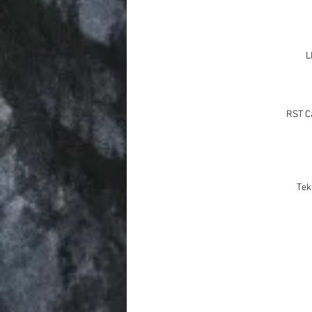
L
RST C
Tek