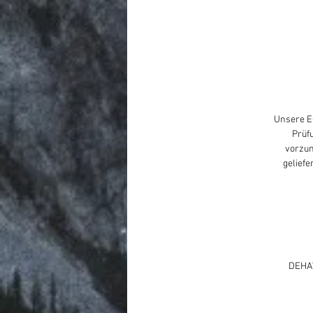
Unsere E-
Prüf
vorzun
geliefe
DEHAW