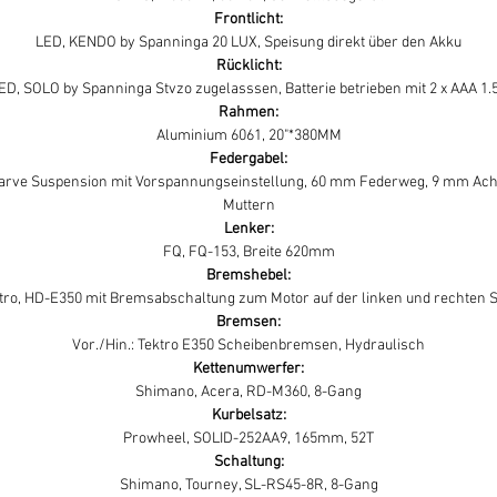
Frontlicht:
LED, KENDO by Spanninga 20 LUX, Speisung direkt über den Akku
Rücklicht:
ED, SOLO by Spanninga Stvzo zugelasssen, Batterie betrieben mit 2 x AAA 1.
Rahmen:
Aluminium 6061, 20"*380MM
Federgabel:
arve Suspension mit Vorspannungseinstellung, 60 mm Federweg, 9 mm Ach
Muttern
Lenker:
FQ, FQ-153, Breite 620mm
Bremshebel:
tro, HD-E350 mit Bremsabschaltung zum Motor auf der linken und rechten S
Bremsen:
Vor./Hin.: Tektro E350 Scheibenbremsen, Hydraulisch
Kettenumwerfer:
Shimano, Acera, RD-M360, 8-Gang
Kurbelsatz:
Prowheel, SOLID-252AA9, 165mm, 52T
Schaltung:
Shimano, Tourney, SL-RS45-8R, 8-Gang