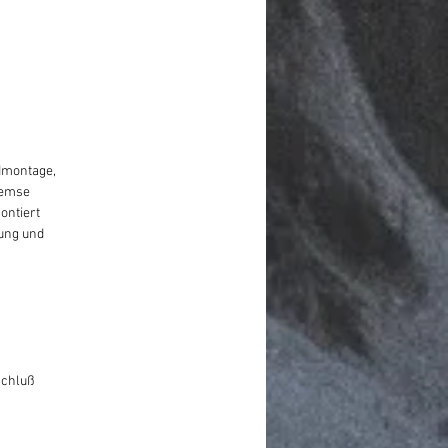
ndmontage,
remse
ontiert
tung und
schluß