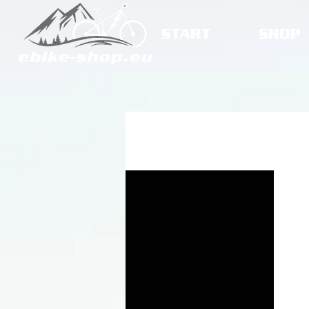
START
SHOP