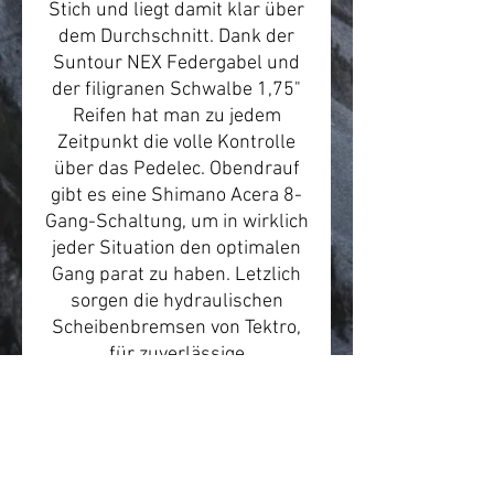
Stich und liegt damit klar über
dem Durchschnitt. Dank der
Suntour NEX Federgabel und
der filigranen Schwalbe 1,75"
Reifen hat man zu jedem
Zeitpunkt die volle Kontrolle
über das Pedelec. Obendrauf
gibt es eine Shimano Acera 8-
Gang-Schaltung, um in wirklich
jeder Situation den optimalen
Gang parat zu haben. Letzlich
sorgen die hydraulischen
Scheibenbremsen von Tektro,
für zuverlässige
Geschwindigkeitskontrolle. Für
besonderen Komfort sorgt der,
durch einen Handgriff zu
verstellende Vorbau von
Promax und sollte man mal