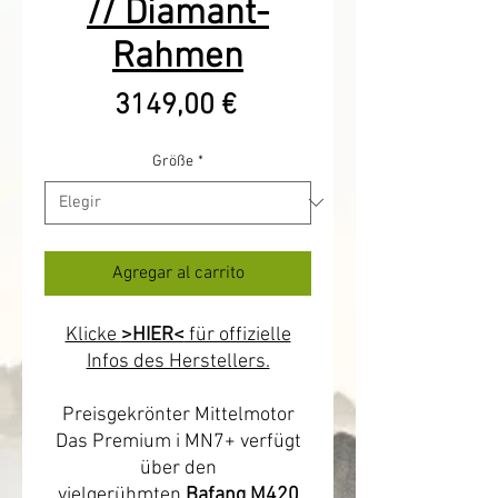
// Diamant-
Rahmen
Precio
3149,00 €
Größe
*
Agregar al carrito
Klicke
>HIER<
für offizielle
Infos des Herstellers.
Preisgekrönter Mittelmotor
Das Premium i MN7+ verfügt
über den
vielgerühmten
Bafang M420