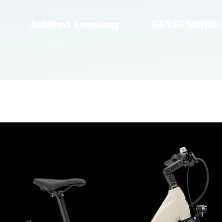
JobRad Leasing
GEVELSBIKE