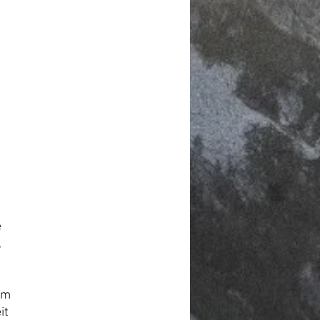
e
,
rm
it