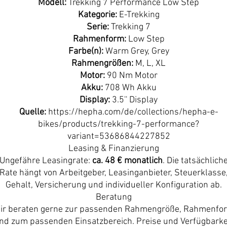
Modell:
Trekking 7 Performance Low Step
Kategorie:
E-Trekking
Serie:
Trekking 7
Rahmenform:
Low Step
Farbe(n):
Warm Grey, Grey
Rahmengrößen:
M, L, XL
Motor:
90 Nm Motor
Akku:
708 Wh Akku
Display:
3.5'' Display
Quelle:
https://hepha.com/de/collections/hepha-e-
bikes/products/trekking-7-performance?
variant=53686844227852
Leasing & Finanzierung
Ungefähre Leasingrate:
ca. 48 € monatlich
. Die tatsächlich
Rate hängt von Arbeitgeber, Leasinganbieter, Steuerklasse
Gehalt, Versicherung und individueller Konfiguration ab.
Beratung
ir beraten gerne zur passenden Rahmengröße, Rahmenfo
nd zum passenden Einsatzbereich. Preise und Verfügbarke