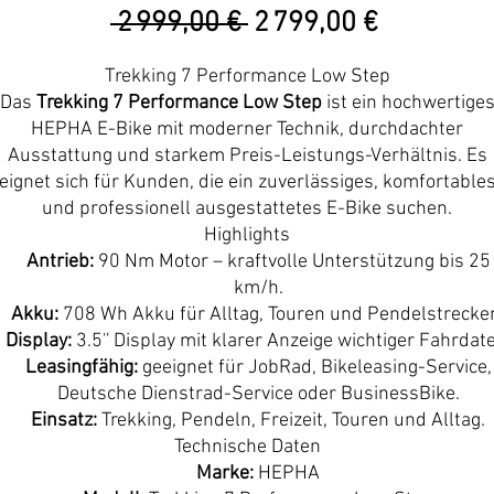
Prix
Prix
 2 999,00 € 
2 799,00 €
original
promotio
Trekking 7 Performance Low Step
Das
Trekking 7 Performance Low Step
ist ein hochwertige
HEPHA E-Bike mit moderner Technik, durchdachter
Ausstattung und starkem Preis-Leistungs-Verhältnis. Es
eignet sich für Kunden, die ein zuverlässiges, komfortable
und professionell ausgestattetes E-Bike suchen.
Highlights
Antrieb:
90 Nm Motor – kraftvolle Unterstützung bis 25
km/h.
Akku:
708 Wh Akku für Alltag, Touren und Pendelstrecke
Display:
3.5'' Display mit klarer Anzeige wichtiger Fahrdat
Leasingfähig:
geeignet für JobRad, Bikeleasing-Service,
Deutsche Dienstrad-Service oder BusinessBike.
Einsatz:
Trekking, Pendeln, Freizeit, Touren und Alltag.
Technische Daten
Marke:
HEPHA