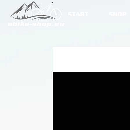
START
SHOP