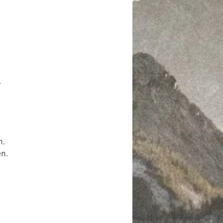
nnel
s
s
n.
en.