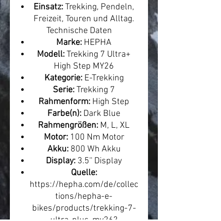
Einsatz:
Trekking, Pendeln,
Freizeit, Touren und Alltag.
Technische Daten
Marke:
HEPHA
Modell:
Trekking 7 Ultra+
High Step MY26
Kategorie:
E-Trekking
Serie:
Trekking 7
Rahmenform:
High Step
Farbe(n):
Dark Blue
Rahmengrößen:
M, L, XL
Motor:
100 Nm Motor
Akku:
800 Wh Akku
Display:
3.5'' Display
Quelle:
https://hepha.com/de/collec
tions/hepha-e-
bikes/products/trekking-7-
ultra-plus-my26?