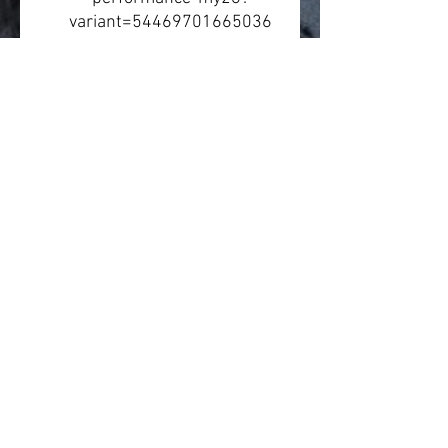
variant=54469701665036
Leasing & Finanzierung
Ungefähre Leasingrate:
ca. 51
€ monatlich
. Die tatsächliche
Rate hängt von Arbeitgeber,
Leasinganbieter, Steuerklasse,
Gehalt, Versicherung und
individueller Konfiguration ab.
Beratung
Wir beraten gerne zur
passenden Rahmengröße,
Rahmenform und zum
passenden Einsatzbereich.
Preise und Verfügbarkeit
können sich ändern.
Leasing