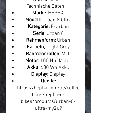
Technische Daten
Marke:
HEPHA
Modell:
Urban 8 Ultra
Kategorie:
E-Urban
Serie:
Urban 8
Rahmenform:
Urban
Farbe(n):
Light Grey
Rahmengrößen:
M, L
Motor:
100 Nm Motor
Akku:
600 Wh Akku
Display:
Display
Quelle:
https://hepha.com/de/collec
tions/hepha-e-
bikes/products/urban-8-
ultra-my26?
variant=54319084503308
Leasing & Finanzierung