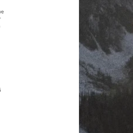
ve
r
n
5