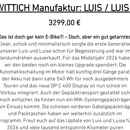
WITTICH Manufaktur: LUIS / LUIS
Precio
3299,00 €
Das ist doch gar kein E-Bike?! – Doch, aber ein gut getarntes
Clean, schick und minimalistisch sorgte die erste Generatio
unserer Luis und Luise schon für Begeisterung und war i
andumdrehen ausverkauft. Für das Modelljahr 2026 hab
wir den beiden noch ein kleines Upgrade spendiert: Die
Automatikschaltung im Motor hält künftig drei Gänge parat
der Akku hat dann satte 540 Wh für noch ausgedehntere
Touren und das neue DP C 400 Display ist nun schick im
Vorbau integriert. Auch der Gepäcktransport gestaltet sich
noch einfacher, da hinten nun ein MIK-Systemgepäckträge
um Einsatz kommt. Die schicken vorderen Gabelgepäckträg
und Packtaschen haben wir weiterhin zusätzlich im
rogramm. Freut euch auf das Update von Luis und Luise f
2026 und viele tausend entspannte Kilometer puren