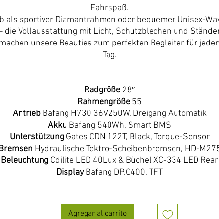
Fahrspaß.
b als sportiver Diamantrahmen oder bequemer Unisex-Wa
– die Vollausstattung mit Licht, Schutzblechen und Stände
machen unsere Beauties zum perfekten Begleiter für jede
Tag.
Radgröße
28″
Rahmengröße
55
Antrieb
Bafang H730 36V250W, Dreigang Automatik
Akku
Bafang 540Wh, Smart BMS
Unterstützung
Gates CDN 122T, Black, Torque-Sensor
Bremsen
Hydraulische Tektro-Scheibenbremsen, HD-M27
Beleuchtung
Cdilite LED 40Lux & Büchel XC-334 LED Rear
Display
Bafang DP.C400, TFT
Agregar al carrito