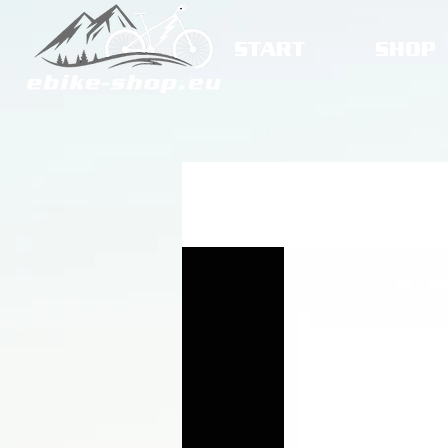
START
SHOP