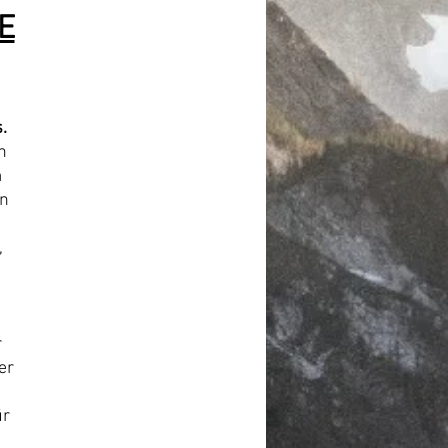
E
.
n
m
en
,
r
er
ür