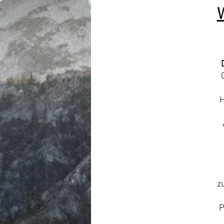
H
z
P