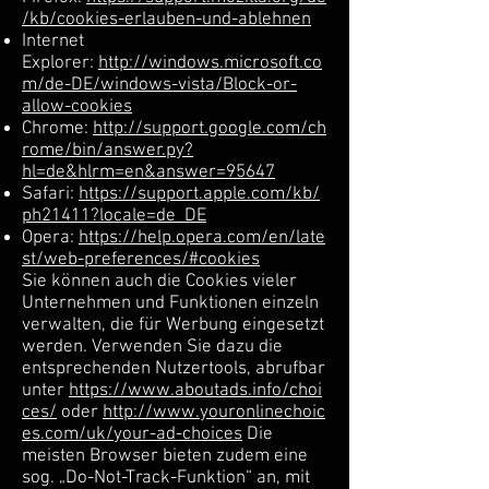
/kb/cookies-erlauben-und-ablehnen
Internet
Explorer:
http://windows.microsoft.co
m/de-DE/windows-vista/Block-or-
allow-cookies
Chrome:
http://support.google.com/ch
rome/bin/answer.py?
hl=de&hlrm=en&answer=95647
Safari:
https://support.apple.com/kb/
ph21411?locale=de_DE
Opera:
https://help.opera.com/en/late
st/web-preferences/#cookies
Sie können auch die Cookies vieler
Unternehmen und Funktionen einzeln
verwalten, die für Werbung eingesetzt
werden. Verwenden Sie dazu die
entsprechenden Nutzertools, abrufbar
unter
https://www.aboutads.info/choi
ces/
oder
http://www.youronlinechoic
es.com/uk/your-ad-choices
Die
meisten Browser bieten zudem eine
sog. „Do-Not-Track-Funktion“ an, mit