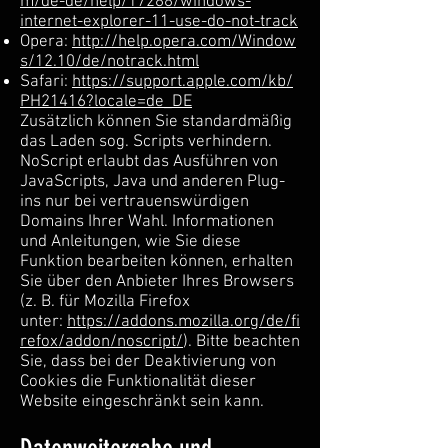
m/de-de/help/17288/windows-
internet-explorer-11-use-do-not-track
Opera:
http://help.opera.com/Window
s/12.10/de/notrack.html
Safari:
https://support.apple.com/kb/
PH21416?locale=de_DE
Zusätzlich können Sie standardmäßig
das Laden sog. Scripts verhindern.
NoScript erlaubt das Ausführen von
JavaScripts, Java und anderen Plug-
ins nur bei vertrauenswürdigen
Domains Ihrer Wahl. Informationen
und Anleitungen, wie Sie diese
Funktion bearbeiten können, erhalten
Sie über den Anbieter Ihres Browsers
(z. B. für Mozilla Firefox
unter:
https://addons.mozilla.org/de/fi
refox/addon/noscript/
). Bitte beachten
Sie, dass bei der Deaktivierung von
Cookies die Funktionalität dieser
Website eingeschränkt sein kann.