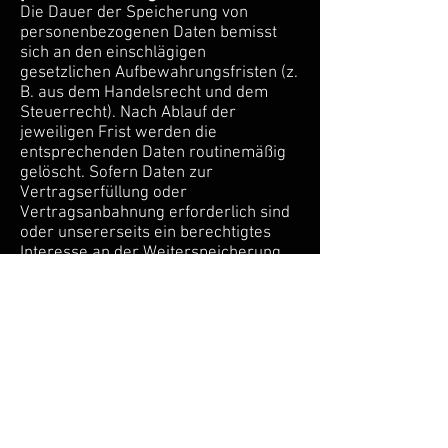
Die Dauer der Speicherung von
personenbezogenen Daten bemisst
sich an den einschlägigen
gesetzlichen Aufbewahrungsfristen (z.
B. aus dem Handelsrecht und dem
Steuerrecht). Nach Ablauf der
jeweiligen Frist werden die
entsprechenden Daten routinemäßig
gelöscht. Sofern Daten zur
Vertragserfüllung oder
Vertragsanbahnung erforderlich sind
oder unsererseits ein berechtigtes
Interesse an der Weiterspeicherung
besteht, werden die Daten gelöscht,
wenn Sie zu diesen Zwecken nicht
mehr erforderlich sind oder Sie von
Ihrem Widerrufs- oder
Widerspruchsrecht Gebrauch gemacht
machen.
Ihre Rechte
Im Folgenden finden Sie Informationen