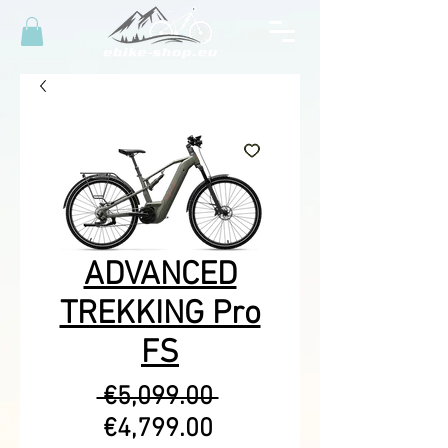
ADVANCED
TREKKING Pro
FS
Regular
 €5,099.00 
Sale
Price
€4,799.00