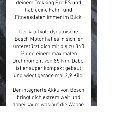
deinem Trekking Pro FS und
hab deine Fahr- und
Fitnessdaten immer im Blick.
Der kraftvoll-dynamische
Bosch Motor hat es in sich: er
unterstützt dich mit bis zu 340
% und einem maximalen
Drehmoment von 85 Nm. Dabei
ist er super kompakt gebaut
und wiegt gerade mal 2,9 Kilo.
Der integrierte Akku von Bosch
bringt dich extrem weit und
dabei kaum was auf die Waage.
Mit bis zu 750 Wh bist du bis
zu 125 km unterwegs. Und das
bei hoher Laufleistung und
kompakter Größe.