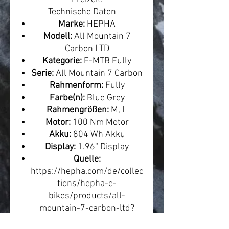
Technische Daten
Marke:
HEPHA
Modell:
All Mountain 7
Carbon LTD
Kategorie:
E-MTB Fully
Serie:
All Mountain 7 Carbon
Rahmenform:
Fully
Farbe(n):
Blue Grey
Rahmengrößen:
M, L
Motor:
100 Nm Motor
Akku:
804 Wh Akku
Display:
1.96'' Display
Quelle:
https://hepha.com/de/collec
tions/hepha-e-
bikes/products/all-
mountain-7-carbon-ltd?
variant=54026902110476