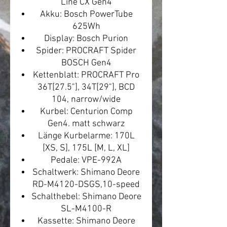
Line CX Gen4
Akku: Bosch PowerTube
625Wh
Display: Bosch Purion
Spider: PROCRAFT Spider
BOSCH Gen4
Kettenblatt: PROCRAFT Pro
36T[27.5"], 34T[29"], BCD
104, narrow/wide
Kurbel: Centurion Comp
Gen4. matt schwarz
Länge Kurbelarme: 170L
[XS, S], 175L [M, L, XL]
Pedale: VPE-992A
Schaltwerk: Shimano Deore
RD-M4120-DSGS,10-speed
Schalthebel: Shimano Deore
SL-M4100-R
Kassette: Shimano Deore