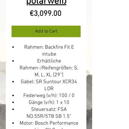
polarweiß
Price
€3,099.00
Add to Cart
Rahmen: Backfire Fit E
intube
Erhältliche
Rahmen-/Reifengrößen: S,
M, L, XL [29"]
Gabel: SR Suntour XCR34
LOR
Federweg (v/h): 100 / 0
Gänge (v/h): 1 x 10
Steuersatz: FSA
NO.55R/57B SB 1.5"
Motor: Bosch Performance