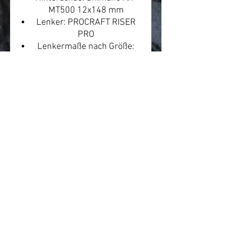
MT500 12x148 mm
Lenker: PROCRAFT RISER
PRO
Lenkermaße nach Größe:
Durchm.: 31,8; Rise: 22;
Bend: 9°; Breite: 680 [27.5"]
/ 720 [29"]
Vorbau: PROCRAFT AL
COMP, Durchm.: 31.8 7°
Vorbaulänge nach Größe:
80L
Lenkergriffe: PROCRAFT
Standard / Clamp
Sattel: PROCRAFT RACE
Sattelstütze: PROCRAFT AL
PRO II
Länge/Hub Sattelstütze
nach Größe: 350L [XS, S, M],