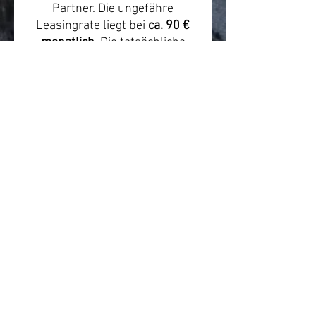
Partner. Die ungefähre
Leasingrate liegt bei
ca. 90 €
monatlich
. Die tatsächliche
Rate hängt von Arbeitgeber,
Anbieter, Steuerklasse, Gehalt,
Versicherungsumfang und
individueller Konfiguration ab.
Beratung & Hinweis
Wir empfehlen vor dem Kauf
eine kurze Beratung zur
passenden Rahmengröße,
Einsatzbereich und Leasing-
Abwicklung. Preis- und
Verfügbarkeitsangaben können
sich ändern.
Quelle/Produktlink:
https://www.centurion.de/de-
de/bike/1233/country-r2000-
l-abs