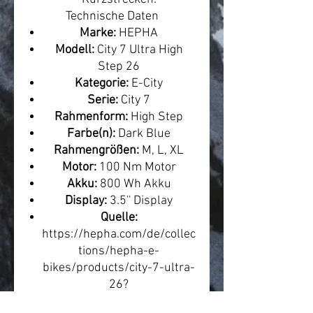
Technische Daten
Marke:
HEPHA
Modell:
City 7 Ultra High
Step 26
Kategorie:
E-City
Serie:
City 7
Rahmenform:
High Step
Farbe(n):
Dark Blue
Rahmengrößen:
M, L, XL
Motor:
100 Nm Motor
Akku:
800 Wh Akku
Display:
3.5'' Display
Quelle:
https://hepha.com/de/collec
tions/hepha-e-
bikes/products/city-7-ultra-
26?
variant=54663325122828