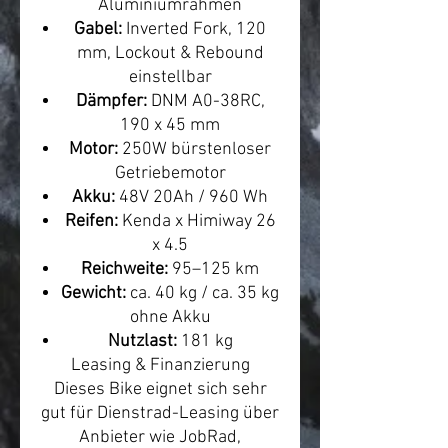
Aluminiumrahmen
Gabel:
Inverted Fork, 120
mm, Lockout & Rebound
einstellbar
Dämpfer:
DNM A0-38RC,
190 x 45 mm
Motor:
250W bürstenloser
Getriebemotor
Akku:
48V 20Ah / 960 Wh
Reifen:
Kenda x Himiway 26
x 4.5
Reichweite:
95–125 km
Gewicht:
ca. 40 kg / ca. 35 kg
ohne Akku
Nutzlast:
181 kg
Leasing & Finanzierung
Dieses Bike eignet sich sehr
gut für Dienstrad-Leasing über
Anbieter wie JobRad,