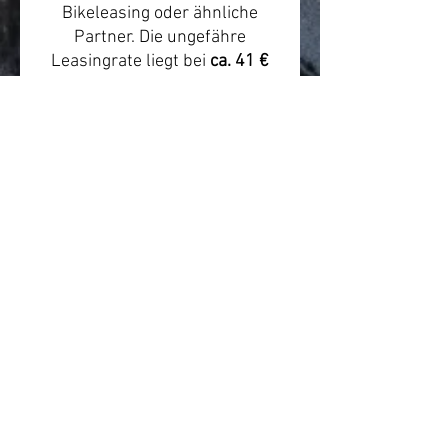
Bikeleasing oder ähnliche
Partner. Die ungefähre
Leasingrate liegt bei
ca. 41 €
monatlich
. Die tatsächliche
Rate hängt von Arbeitgeber,
Anbieter, Steuerklasse, Gehalt,
Versicherungsumfang und
individueller Konfiguration ab.
Beratung & Hinweis
Wir empfehlen vor dem Kauf
eine kurze Beratung zur
passenden Rahmengröße,
Einsatzbereich und Leasing-
Abwicklung. Preis- und
Verfügbarkeitsangaben können
sich ändern.
Quelle/Produktlink:
https://himiwaybike.de/produc
ts/himiway-elektrisches-