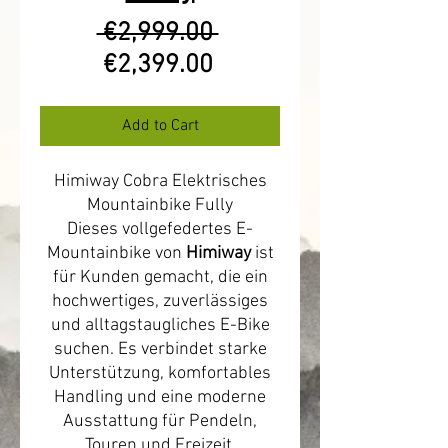
Regular
 €2,999.00 
Sale
Price
€2,399.00
Price
Add to Cart
Himiway Cobra Elektrisches
Mountainbike Fully
Dieses vollgefedertes E-
Mountainbike von
Himiway
ist
für Kunden gemacht, die ein
hochwertiges, zuverlässiges
und alltagstaugliches E-Bike
suchen. Es verbindet starke
Unterstützung, komfortables
Handling und eine moderne
Ausstattung für Pendeln,
Touren und Freizeit.