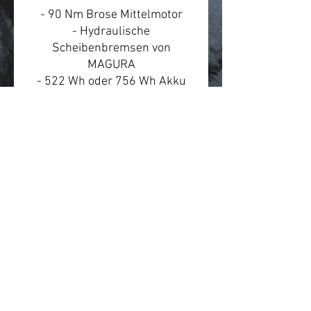
- 90 Nm Brose Mittelmotor
- Hydraulische
Scheibenbremsen von
MAGURA
- 522 Wh oder 756 Wh Akku
(400,00 € Aufpreis)
- 5 Jahre Garantie
- 8 Gang Nabenschaltung
- wahlweise auch mit
Riemenantrieb
Technische Daten
Reichweite
Bis zu 180 km
Batterie
18650 NCM LI-ion
AGB
Batterie entnehmbar
Ja