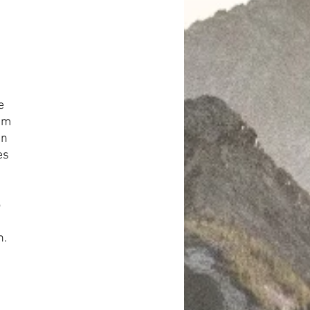
e
em
in
es
5
n.