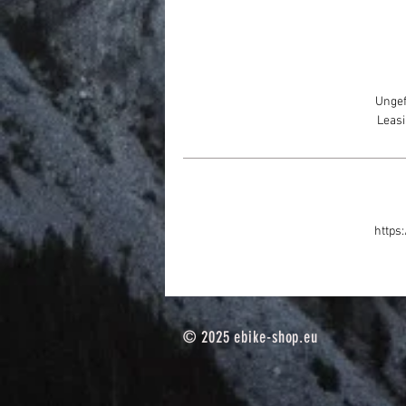
Ungef
Leasi
https
© 2025
ebike-shop.eu