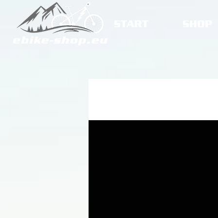
START
SHOP