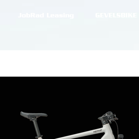
JobRad Leasing
GEVELSBIKE