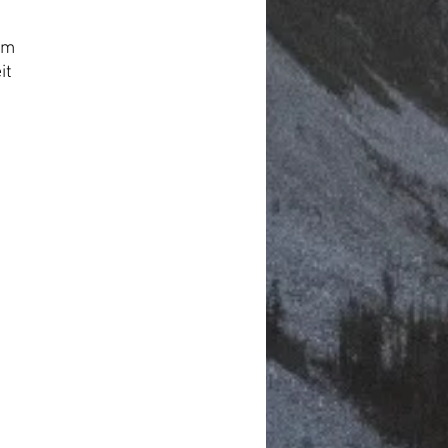
rm
it