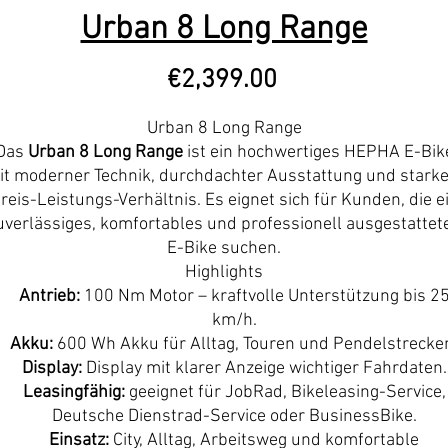
Urban 8 Long Range
Price
€2,399.00
Urban 8 Long Range
Das
Urban 8 Long Range
ist ein hochwertiges HEPHA E-Bik
it moderner Technik, durchdachter Ausstattung und stark
reis-Leistungs-Verhältnis. Es eignet sich für Kunden, die e
uverlässiges, komfortables und professionell ausgestattet
E-Bike suchen.
Highlights
Antrieb:
100 Nm Motor – kraftvolle Unterstützung bis 2
km/h.
Akku:
600 Wh Akku für Alltag, Touren und Pendelstrecke
Display:
Display mit klarer Anzeige wichtiger Fahrdaten.
Leasingfähig:
geeignet für JobRad, Bikeleasing-Service,
Deutsche Dienstrad-Service oder BusinessBike.
Einsatz:
City, Alltag, Arbeitsweg und komfortable