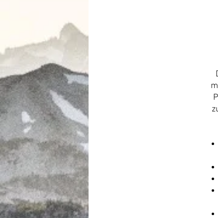
m
P
z