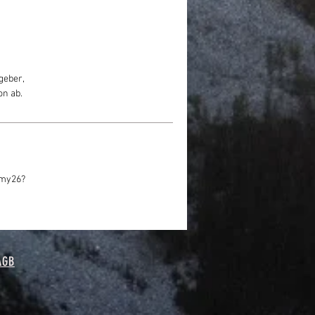
geber,
on ab.
-my26?
AGB