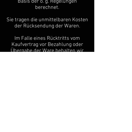
Basis der o. g. Regelungen
berechnet.
Sie tragen die unmittelbaren Kosten
der Rücksendung der Waren.
Im Falle eines Rücktritts vom
Kaufvertrag vor Bezahlung oder
Übergabe der Ware behalten wir
uns das Recht vor, dem Kunden
Kosten für eventuelle Umbauten
oder den Aufwand im
Zusammenhang mit der Bestellung,
Lieferung und Montage von speziell
für ihn bestellter Ware in Rechnung
zu stellen.
Ende der Widerrufsbelehrung
**********************************************
**********************************************
********