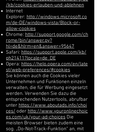
/kb/cookies-erlauben-und-ablehnen
Internet
Explorer:
http://windows.microsoft.co
m/de-DE/windows-vista/Block-or-
allow-cookies
Chrome:
http://support.google.com/ch
rome/bin/answer.py?
hl=de&hlrm=en&answer=95647
Safari:
https://support.apple.com/kb/
ph21411?locale=de_DE
Opera:
https://help.opera.com/en/late
st/web-preferences/#cookies
Sie können auch die Cookies vieler
Unternehmen und Funktionen einzeln
verwalten, die für Werbung eingesetzt
werden. Verwenden Sie dazu die
entsprechenden Nutzertools, abrufbar
unter
https://www.aboutads.info/choi
ces/
oder
http://www.youronlinechoic
es.com/uk/your-ad-choices
Die
meisten Browser bieten zudem eine
sog. „Do-Not-Track-Funktion“ an, mit