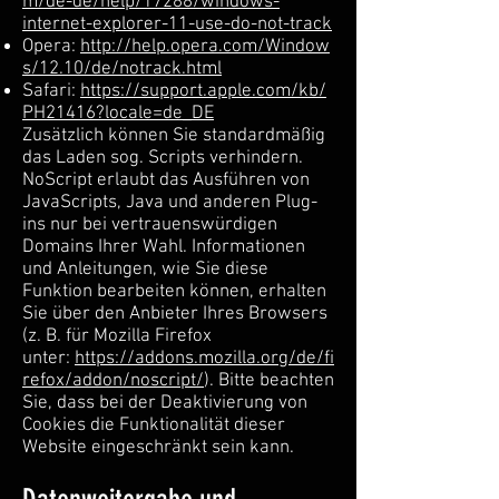
m/de-de/help/17288/windows-
internet-explorer-11-use-do-not-track
Opera:
http://help.opera.com/Window
s/12.10/de/notrack.html
Safari:
https://support.apple.com/kb/
PH21416?locale=de_DE
Zusätzlich können Sie standardmäßig
das Laden sog. Scripts verhindern.
NoScript erlaubt das Ausführen von
JavaScripts, Java und anderen Plug-
ins nur bei vertrauenswürdigen
Domains Ihrer Wahl. Informationen
und Anleitungen, wie Sie diese
Funktion bearbeiten können, erhalten
Sie über den Anbieter Ihres Browsers
(z. B. für Mozilla Firefox
unter:
https://addons.mozilla.org/de/fi
refox/addon/noscript/
). Bitte beachten
Sie, dass bei der Deaktivierung von
Cookies die Funktionalität dieser
Website eingeschränkt sein kann.