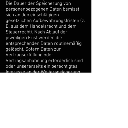
Die Dauer der Speicherung von
personenbezogenen Daten bemisst
sich an den einschlägigen
gesetzlichen Aufbewahrungsfristen (z.
B. aus dem Handelsrecht und dem
Steuerrecht). Nach Ablauf der
jeweiligen Frist werden die
entsprechenden Daten routinemäßig
gelöscht. Sofern Daten zur
Vertragserfüllung oder
Vertragsanbahnung erforderlich sind
oder unsererseits ein berechtigtes
Interesse an der Weiterspeicherung
besteht, werden die Daten gelöscht,
wenn Sie zu diesen Zwecken nicht
mehr erforderlich sind oder Sie von
Ihrem Widerrufs- oder
Widerspruchsrecht Gebrauch gemacht
machen.
Ihre Rechte
Im Folgenden finden Sie Informationen