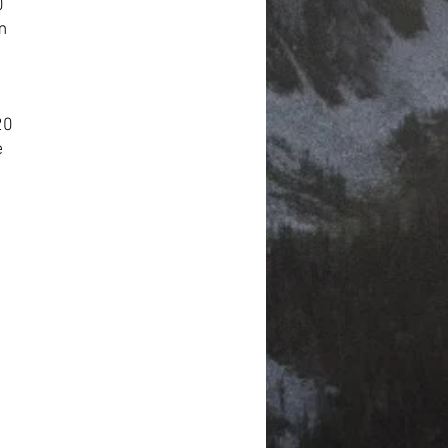
0
m
20
e