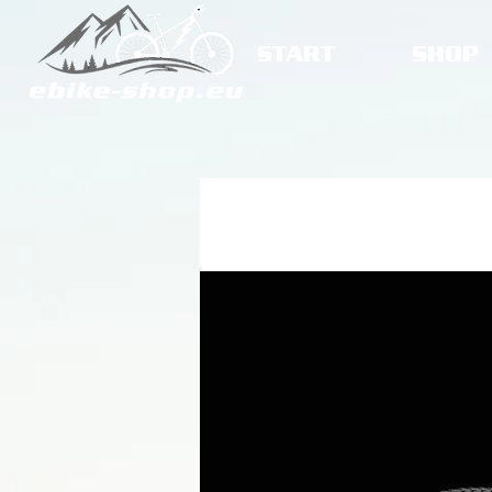
START
SHOP