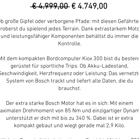
Normale
Verkoopp
 € 4.999,00 
€ 4.749,00
prijs
b große Gipfel oder verborgene Pfade: mit diesen Gefährt
roberst du spielend jedes Terrain. Dank extrastarkem Mot
und leistungsfähiger Komponenten behältst du immer die
Kontrolle.
Mit dem kompakten Bordcomputer Kiox 300 bist du besten
gerüstet für sportliche Trips. Ob Akku-Ladestand,
Geschwindigkeit, Herzfrequenz oder Leistung: Das vernetzt
System von Bosch trackt und liefert alle Daten, die du
brauchst.
Der extra starke Bosch Motor hat es in sich: Mit einem
aximalen Drehmoment von 85 Nm und einzigartiger Dynam
unterstützt er dich mit bis zu 340 %. Dabei ist er extra
kompakt gebaut und wiegt gerade mal 2,9 Kilo.