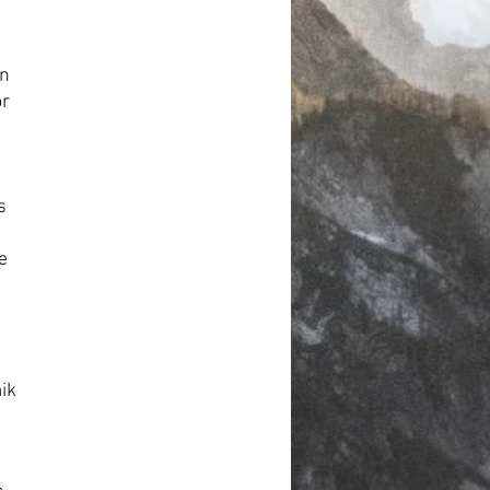
rijs
en
or
s
e
ik