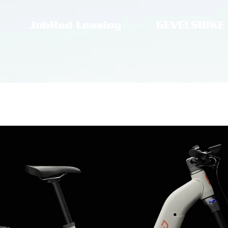
JobRad Leasing
GEVELSBIKE