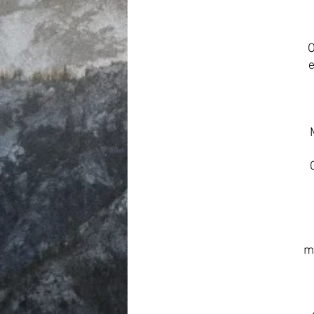
O
e
m