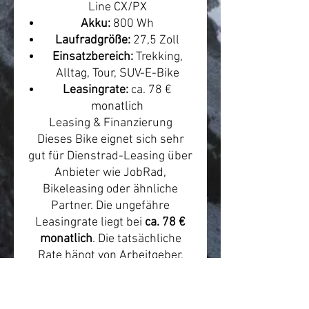
Line CX/PX
Akku:
800 Wh
Laufradgröße:
27,5 Zoll
Einsatzbereich:
Trekking,
Alltag, Tour, SUV-E-Bike
Leasingrate:
ca. 78 €
monatlich
Leasing & Finanzierung
Dieses Bike eignet sich sehr
gut für Dienstrad-Leasing über
Anbieter wie JobRad,
Bikeleasing oder ähnliche
Partner. Die ungefähre
Leasingrate liegt bei
ca. 78 €
monatlich
. Die tatsächliche
Rate hängt von Arbeitgeber,
Anbieter, Steuerklasse, Gehalt,
Versicherungsumfang und
individueller Konfiguration ab.