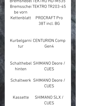
Bremshebel
TEKTRO HD-M535
Bremsschei
TEKTRO TR203-45
be vorn
Kettenblatt
PROCRAFT Pro
38T incl. BG
Kurbelgarni
CENTURION Comp
tur
Gen4
Schalthebel
SHIMANO Deore /
hinten
CUES
Schaltwerk
SHIMANO Deore /
CUES
Kassette
SHIMANO SLX /
CUES