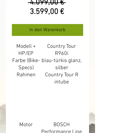
Standardpreis
 4.099,00 € 
Sale-
3.599,00 €
Preis
In den Warenkorb
Modell +
Country Tour
HP/EP
R960i
Farbe (Bike-
blau-türkis glanz,
Specs)
silber
Rahmen
Country Tour R
intube
Motor
BOSCH
Performance Line