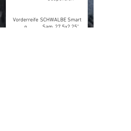
Vorderreife
SCHWALBE Smart
n
Sam, 27.5x2.25"
Hinterreifen
SCHWALBE Smart
Sam, 27.5x2.25"
Nabe vorn
SHIMANO HB-
MT400
Nabe hinten
SHIMANO FH-
MT400-B
Felge
PROCRAFT MD23
Pedale
VPE-461
Scheinwerf
LEZYNE Mini