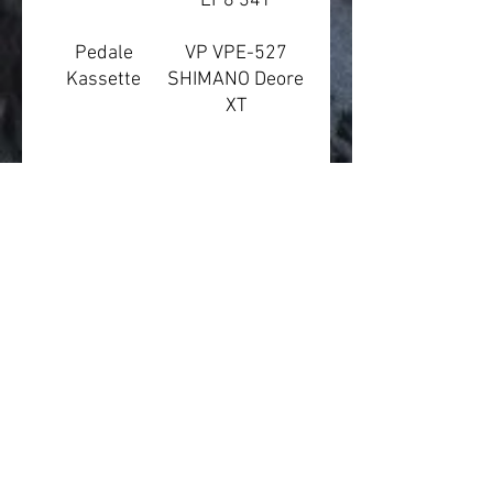
EP8 34T
Pedale
VP VPE-527
Kassette
SHIMANO Deore
XT
Kette
SHIMANO CN-
LG500
Nabe Vr
SHIMANO HB-
TC500-15-B
Nabe Hr
SHIMANO FH-
TC500-HM-B
Felgen
PROCRAFT
Altitude MD30