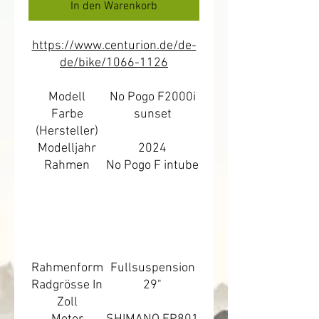
In den Warenkorb
https://www.centurion.de/de-
de/bike/1066-1126
Modell
No Pogo F2000i
Farbe
sunset
(Hersteller)
Modelljahr
2024
Rahmen
No Pogo F intube
Rahmenform
Fullsuspension
Radgrösse In
29"
Zoll