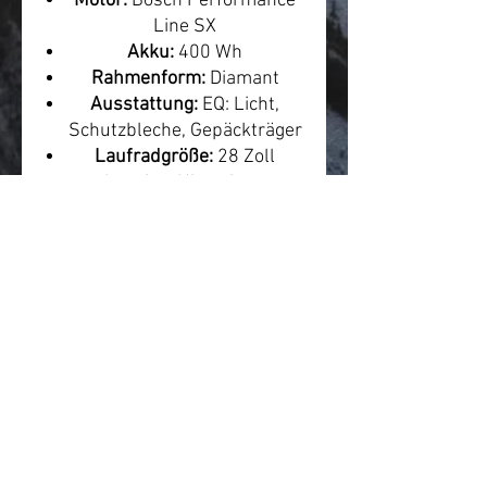
Motor:
Bosch Performance
Line SX
Akku:
400 Wh
Rahmenform:
Diamant
Ausstattung:
EQ: Licht,
Schutzbleche, Gepäckträger
Laufradgröße:
28 Zoll
Leasing-Hinweis
Ungefähre Leasingrate:
ca. 58
€ mtl.
Die tatsächliche Rate
hängt von Anbieter,
Arbeitgeber, Steuerklasse,
Gehalt, Versicherung und
Leasingmodell ab.
Quelle/Produktlink:
https://www.centurion.de/de-
de/bike/1198/speeddrive-
r800-d-eq