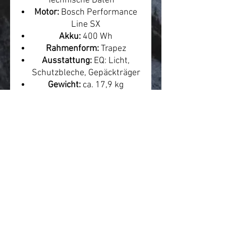
Technische Daten
Motor:
Bosch Performance
Line SX
Akku:
400 Wh
Rahmenform:
Trapez
Ausstattung:
EQ: Licht,
Schutzbleche, Gepäckträger
Gewicht:
ca. 17,9 kg
Leasing-Hinweis
Ungefähre Leasingrate:
ca. 58
€ mtl.
Die tatsächliche Rate
hängt von Anbieter,
Arbeitgeber, Steuerklasse,
Gehalt, Versicherung und
Leasingmodell ab.
Quelle/Produktlink:
https://www.centurion.de/de-
de/bike/1201/speeddrive-
r800-t-eq