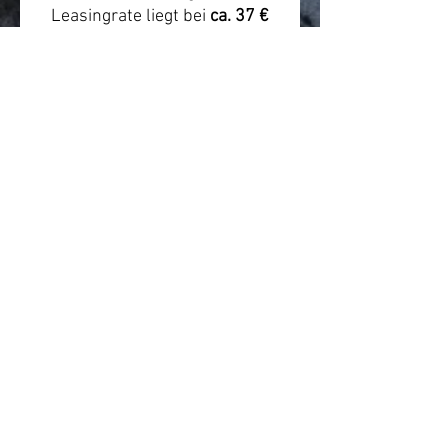
Leasingrate liegt bei
ca. 37 €
monatlich
. Die tatsächliche
Rate hängt von Arbeitgeber,
Anbieter, Steuerklasse, Gehalt,
Versicherungsumfang und
individueller Konfiguration ab.
Beratung & Hinweis
Wir empfehlen vor dem Kauf
eine kurze Beratung zur
passenden Rahmengröße,
Einsatzbereich und Leasing-
Abwicklung. Preis- und
Verfügbarkeitsangaben können
sich ändern.
Quelle/Produktlink:
https://himiwaybike.de/produc
ts/elektrisches-motorrad-c5