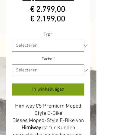
Normale
 € 2.799,00 
Verkoopprijs
prijs
€ 2.199,00
Typ
*
Farbe
*
In winkelwagen
Himiway C5 Premium Moped
Style E-Bike
Dieses Moped-Style E-Bike von
Himiway
ist für Kunden