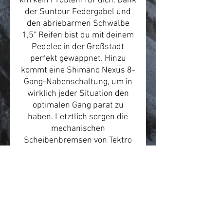
km kein Problem für dich. Dank
der Suntour Federgabel und
den abriebarmen Schwalbe
1,5" Reifen bist du mit deinem
Pedelec in der Großstadt
perfekt gewappnet. Hinzu
kommt eine Shimano Nexus 8-
Gang-Nabenschaltung, um in
wirklich jeder Situation den
optimalen Gang parat zu
haben. Letztlich sorgen die
mechanischen
Scheibenbremsen von Tektro
vorne und eine
Rücktrittbremse hinten, für
eine optimale
Geschwindigkeitskontrolle.
Sollte man mal mehr zu tragen
haben als in den Rucksack