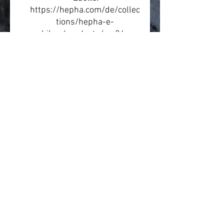
https://hepha.com/de/collec
tions/hepha-e-
bikes/products/my24-
trekking-7-long-range?
variant=54351931506956
Leasing & Finanzierung
Ungefähre Leasingrate:
ca. 44
€ monatlich
. Die tatsächliche
Rate hängt von Arbeitgeber,
Leasinganbieter, Steuerklasse,
Gehalt, Versicherung und
individueller Konfiguration ab.
Beratung
Wir beraten gerne zur
passenden Rahmengröße,
Rahmenform und zum
passenden Einsatzbereich.
Preise und Verfügbarkeit