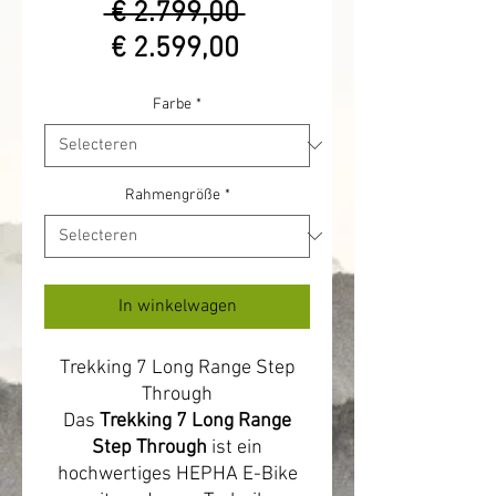
Normale
 € 2.799,00 
Verkoopprijs
prijs
€ 2.599,00
Farbe
*
Rahmengröße
*
In winkelwagen
Trekking 7 Long Range Step
Through
Das
Trekking 7 Long Range
Step Through
ist ein
hochwertiges HEPHA E-Bike