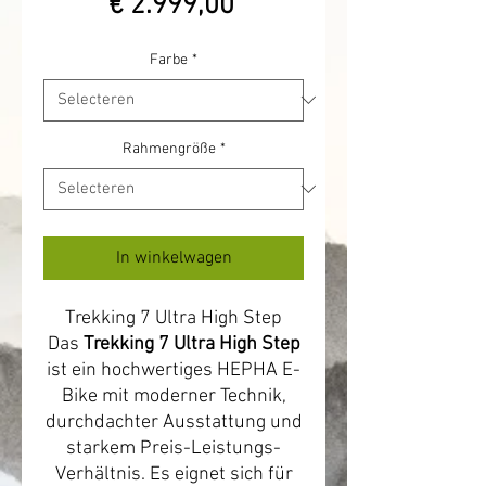
Verkoopprijs
prijs
€ 2.999,00
Farbe
*
Rahmengröße
*
In winkelwagen
Trekking 7 Ultra High Step
Das
Trekking 7 Ultra High Step
ist ein hochwertiges HEPHA E-
Bike mit moderner Technik,
durchdachter Ausstattung und
starkem Preis-Leistungs-
Verhältnis. Es eignet sich für