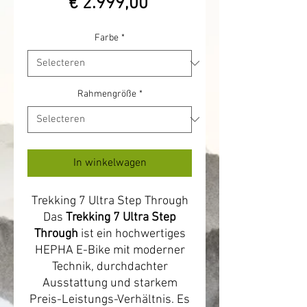
Verkoopprijs
prijs
€ 2.999,00
Farbe
*
Rahmengröße
*
In winkelwagen
Trekking 7 Ultra Step Through
Das
Trekking 7 Ultra Step
Through
ist ein hochwertiges
HEPHA E-Bike mit moderner
Technik, durchdachter
Ausstattung und starkem
Preis-Leistungs-Verhältnis. Es