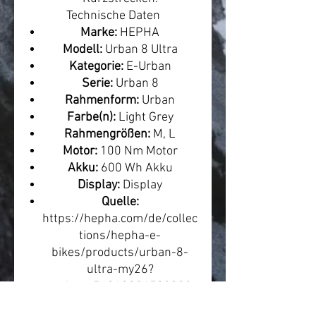
Technische Daten
Marke:
HEPHA
Modell:
Urban 8 Ultra
Kategorie:
E-Urban
Serie:
Urban 8
Rahmenform:
Urban
Farbe(n):
Light Grey
Rahmengrößen:
M, L
Motor:
100 Nm Motor
Akku:
600 Wh Akku
Display:
Display
Quelle:
https://hepha.com/de/collec
tions/hepha-e-
bikes/products/urban-8-
ultra-my26?
variant=54319084503308
Leasing & Finanzierung