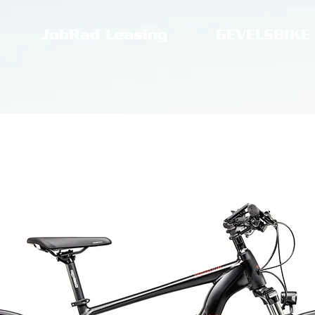
JobRad Leasing
GEVELSBIKE