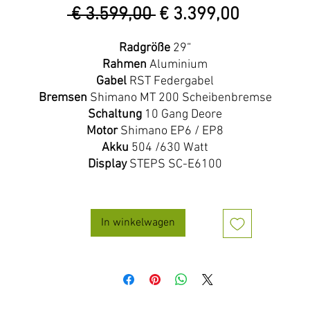
Normale
Verkoopp
 € 3.599,00 
€ 3.399,00
prijs
Radgröße
29“
Rahmen
Aluminium
Gabel
RST Federgabel
Bremsen
Shimano MT 200 Scheibenbremse
Schaltung
10 Gang Deore
Motor
Shimano EP6 / EP8
Akku
504 /630 Watt
Display
STEPS SC-E6100
In winkelwagen