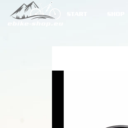
START
SHOP